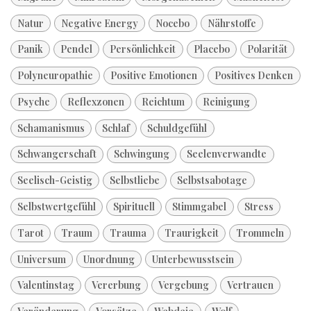
Natur
Negative Energy
Nocebo
Nährstoffe
Panik
Pendel
Persönlichkeit
Placebo
Polarität
Polyneuropathie
Positive Emotionen
Positives Denken
Psyche
Reflexzonen
Reichtum
Reinigung
Schamanismus
Schlaf
Schuldgefühl
Schwangerschaft
Schwingung
Seelenverwandte
Seelisch-Geistig
Selbstliebe
Selbstsabotage
Selbstwertgefühl
Spirituell
Stimmgabel
Stress
Tarot
Traum
Trauma
Traurigkeit
Trommeln
Universum
Unordnung
Unterbewusstsein
Valentinstag
Vererbung
Vergebung
Vertrauen