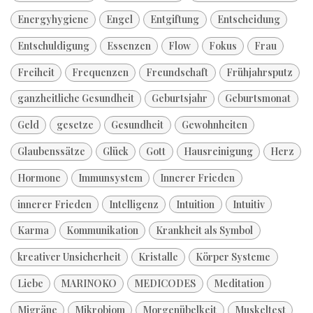
Energyhygiene
Engel
Entgiftung
Entscheidung
Entschuldigung
Essenzen
Flow
Fokus
Frau
Freiheit
Frequenzen
Freundschaft
Frühjahrsputz
ganzheitliche Gesundheit
Geburtsjahr
Geburtsmonat
Geld
gesetze
Gesundheit
Gewohnheiten
Glaubenssätze
Glück
Gott
Hausreinigung
Herz
Hormone
Immunsystem
Innerer Frieden
innerer Frieden
Intelligenz
Intuition
Intuitiv
Karma
Kommunikation
Krankheit als Symbol
kreativer Unsicherheit
Kristalle
Körper Systeme
Liebe
MARINOKO
MEDICODES
Meditation
Migräne
Mikrobiom
Morgenübelkeit
Muskeltest