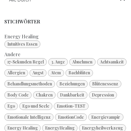
STICHWÖRTER
Energy Healing
Intuitives Essen
Andere
17-Sekunden Regel
3. Auge
Abnehmen
Achtsamkeit
Allergien
Angst
Atem
Bachblüten
Behandlungsmethoden
Beziehungen
Blütenessenz
Body Code
Chakren
Dankbarkeit
Depression
Ego
Ego und Seele
Emotion-TEST
Emotionale Intelligenz
EmotionCode
Energievampir
Energy Healing
EnergyHealing
Energyheilwerkzeug