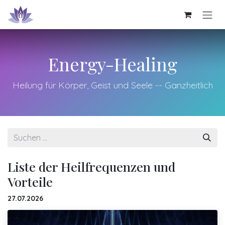
Zum Inhalt springen
Energy-Healing
Heilung für Körper, Geist und Seele -- Ganzheitlich
Liste der Heilfrequenzen und
Vorteile
27.07.2026