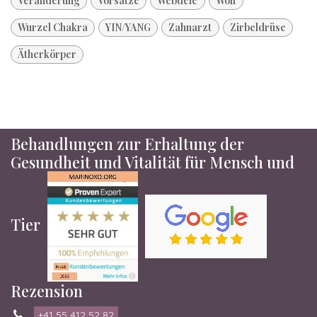
Veränderung
Vorsätze
Webdeie
Wolf
Wurzel Chakra
YIN/YANG
Zahnarzt
Zirbeldrüse
Ätherkörper
Behandlungen zur Erhaltung der
Gesundheit und Vitalität für Mensch und
Tier
Rezension
+41 55 412 52 82