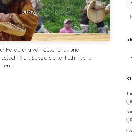
A
zur Förderung von Gesundheit und
stechniken. Spezialisierte rhythmische
en ...
S
En
I
An
1
A