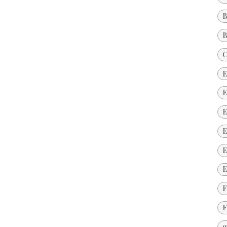
B
B
C
E
E
E
E
E
E
F
F
g