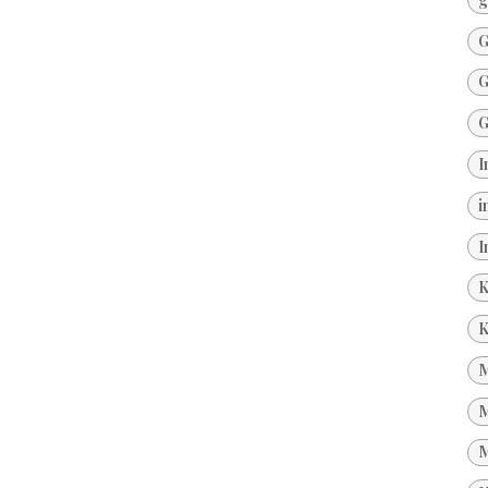
G
G
G
I
i
I
K
K
M
M