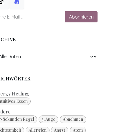
Abonnieren
RCHIVE
TICHWÖRTER
ergy Healing
ntuitives Essen
dere
7-Sekunden Regel
3. Auge
Abnehmen
chtsamkeit
Allergien
Angst
Atem