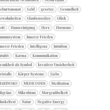
eburtsmonat
Geld
gesetze
Gesundheit
ewohnheiten
Glaubenssätze
Glück
ott
Hausreinigung
Herz
Hormone
mmunsystem
Innerer Frieden
nnerer Frieden
Intelligenz
Intuition
ntuitiv
Karma
Kommunikation
rankheit als Symbol
kreativer Unsicherheit
ristalle
Körper Systeme
Liebe
MARINOKO
MEDICODES
Meditation
igräne
Mikrobiom
Morgenübelkeit
uskeltest
Natur
Negative Energy