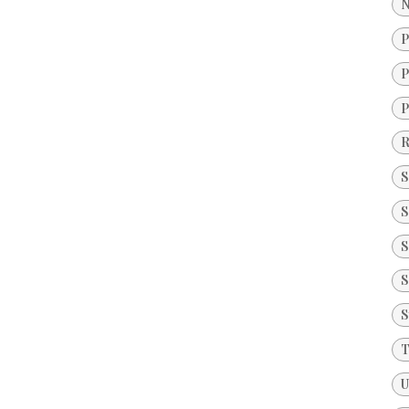
N
P
P
P
R
S
S
S
S
S
T
U