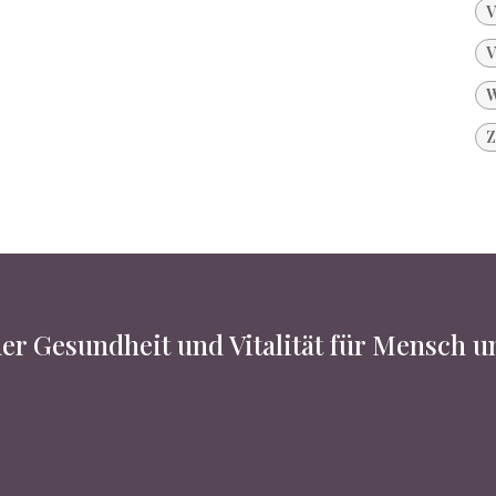
V
V
W
Z
er Gesundheit und Vitalität für Mensch 