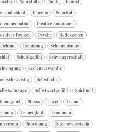
ocebo
Nährstoffe
Panik
Pendel
ersönlichkeit
Placebo
Polarität
olyneuropathie
Positive Emotionen
ositives Denken
Psyche
Reflexzonen
eichtum
Reinigung
Schamanismus
chlaf
Schuldgefühl
Schwangerschaft
chwingung
Seelenverwandte
eelisch-Geistig
Selbstliebe
elbstsabotage
Selbstwertgefühl
Spirituell
timmgabel
Stress
Tarot
Traum
rauma
Traurigkeit
Trommeln
niversum
Unordnung
Unterbewusstsein