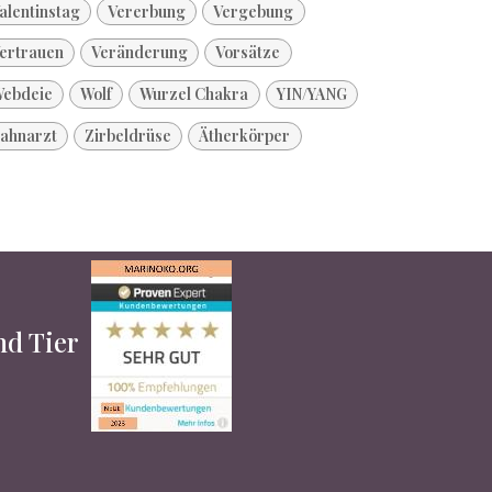
alentinstag
Vererbung
Vergebung
ertrauen
Veränderung
Vorsätze
ebdeie
Wolf
Wurzel Chakra
YIN/YANG
ahnarzt
Zirbeldrüse
Ätherkörper
und Tier