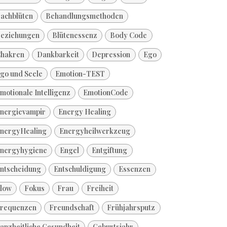
achblüten
Behandlungsmethoden
eziehungen
Blütenessenz
Body Code
hakren
Dankbarkeit
Depression
Ego
go und Seele
Emotion-TEST
motionale Intelligenz
EmotionCode
nergievampir
Energy Healing
nergyHealing
Energyheilwerkzeug
nergyhygiene
Engel
Entgiftung
ntscheidung
Entschuldigung
Essenzen
low
Fokus
Frau
Freiheit
requenzen
Freundschaft
Frühjahrsputz
anzheitliche Gesundheit
Geburtsjahr