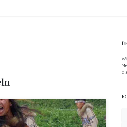
FO
BLOGS
Referenzen
Shop
Events
Ü
Wi
Me
du
ln
FO