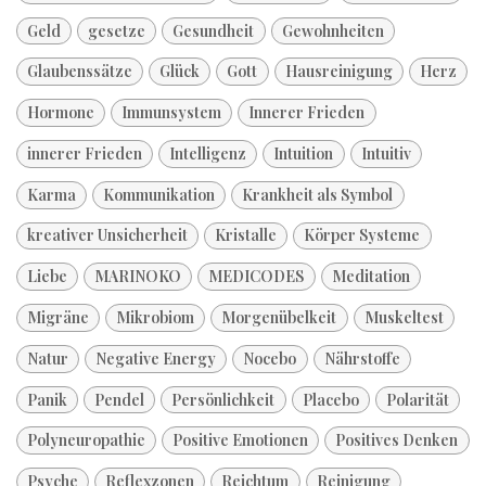
Geld
gesetze
Gesundheit
Gewohnheiten
Glaubenssätze
Glück
Gott
Hausreinigung
Herz
Hormone
Immunsystem
Innerer Frieden
innerer Frieden
Intelligenz
Intuition
Intuitiv
Karma
Kommunikation
Krankheit als Symbol
kreativer Unsicherheit
Kristalle
Körper Systeme
Liebe
MARINOKO
MEDICODES
Meditation
Migräne
Mikrobiom
Morgenübelkeit
Muskeltest
Natur
Negative Energy
Nocebo
Nährstoffe
Panik
Pendel
Persönlichkeit
Placebo
Polarität
Polyneuropathie
Positive Emotionen
Positives Denken
Psyche
Reflexzonen
Reichtum
Reinigung