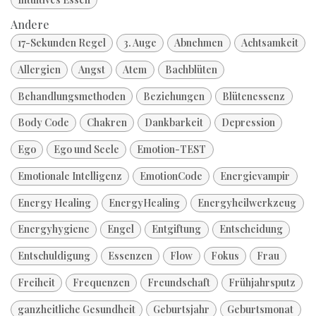
Andere
17-Sekunden Regel
3. Auge
Abnehmen
Achtsamkeit
Allergien
Angst
Atem
Bachblüten
Behandlungsmethoden
Beziehungen
Blütenessenz
Body Code
Chakren
Dankbarkeit
Depression
Ego
Ego und Seele
Emotion-TEST
Emotionale Intelligenz
EmotionCode
Energievampir
Energy Healing
EnergyHealing
Energyheilwerkzeug
Energyhygiene
Engel
Entgiftung
Entscheidung
Entschuldigung
Essenzen
Flow
Fokus
Frau
Freiheit
Frequenzen
Freundschaft
Frühjahrsputz
ganzheitliche Gesundheit
Geburtsjahr
Geburtsmonat