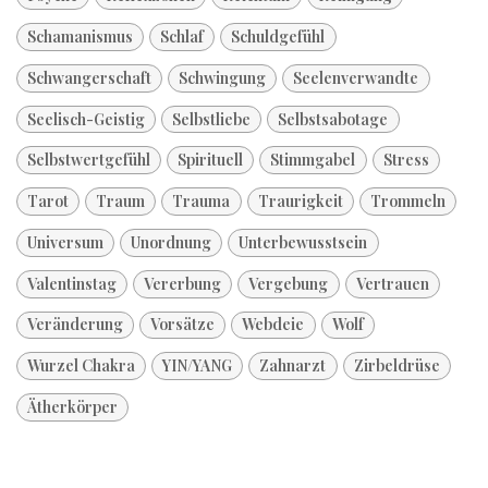
Schamanismus
Schlaf
Schuldgefühl
Schwangerschaft
Schwingung
Seelenverwandte
Seelisch-Geistig
Selbstliebe
Selbstsabotage
Selbstwertgefühl
Spirituell
Stimmgabel
Stress
Tarot
Traum
Trauma
Traurigkeit
Trommeln
Universum
Unordnung
Unterbewusstsein
Valentinstag
Vererbung
Vergebung
Vertrauen
Veränderung
Vorsätze
Webdeie
Wolf
Wurzel Chakra
YIN/YANG
Zahnarzt
Zirbeldrüse
Ätherkörper