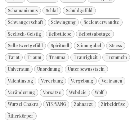
Schamanismus
Schlaf
Schuldgefühl
Schwangerschaft
Schwingung
Seelenverwandte
Seelisch-Geistig
Selbstliebe
Selbstsabotage
Selbstwertgefühl
Spirituell
Stimmgabel
Stress
Tarot
Traum
Trauma
Traurigkeit
Trommeln
Universum
Unordnung
Unterbewusstsein
Valentinstag
Vererbung
Vergebung
Vertrauen
Veränderung
Vorsätze
Webdeie
Wolf
Wurzel Chakra
YIN/YANG
Zahnarzt
Zirbeldrüse
Ätherkörper