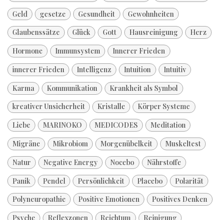
Geld
gesetze
Gesundheit
Gewohnheiten
Glaubenssätze
Glück
Gott
Hausreinigung
Herz
Hormone
Immunsystem
Innerer Frieden
innerer Frieden
Intelligenz
Intuition
Intuitiv
Karma
Kommunikation
Krankheit als Symbol
kreativer Unsicherheit
Kristalle
Körper Systeme
Liebe
MARINOKO
MEDICODES
Meditation
Migräne
Mikrobiom
Morgenübelkeit
Muskeltest
Natur
Negative Energy
Nocebo
Nährstoffe
Panik
Pendel
Persönlichkeit
Placebo
Polarität
Polyneuropathie
Positive Emotionen
Positives Denken
Psyche
Reflexzonen
Reichtum
Reinigung