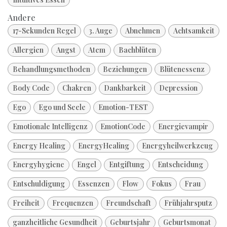
Andere
17-Sekunden Regel
3. Auge
Abnehmen
Achtsamkeit
Allergien
Angst
Atem
Bachblüten
Behandlungsmethoden
Beziehungen
Blütenessenz
Body Code
Chakren
Dankbarkeit
Depression
Ego
Ego und Seele
Emotion-TEST
Emotionale Intelligenz
EmotionCode
Energievampir
Energy Healing
EnergyHealing
Energyheilwerkzeug
Energyhygiene
Engel
Entgiftung
Entscheidung
Entschuldigung
Essenzen
Flow
Fokus
Frau
Freiheit
Frequenzen
Freundschaft
Frühjahrsputz
ganzheitliche Gesundheit
Geburtsjahr
Geburtsmonat