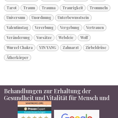
Tarot
Traum
Trauma
Traurigkeit
Trommeln
Universum
Unordnung
Unterbewusstsein
Valentinstag
Vererbung
Vergebung
Vertrauen
Veränderung
Vorsätze
Webdeie
Wolf
Wurzel Chakra
YIN/YANG
Zahnarzt
Zirbeldrüse
Ätherkörper
Behandlungen zur Erhaltung der
Gesundheit und Vitalität für Mensch und