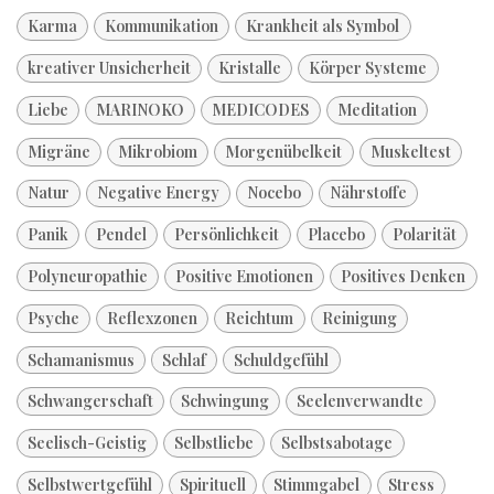
Karma
Kommunikation
Krankheit als Symbol
kreativer Unsicherheit
Kristalle
Körper Systeme
Liebe
MARINOKO
MEDICODES
Meditation
Migräne
Mikrobiom
Morgenübelkeit
Muskeltest
Natur
Negative Energy
Nocebo
Nährstoffe
Panik
Pendel
Persönlichkeit
Placebo
Polarität
Polyneuropathie
Positive Emotionen
Positives Denken
Psyche
Reflexzonen
Reichtum
Reinigung
Schamanismus
Schlaf
Schuldgefühl
Schwangerschaft
Schwingung
Seelenverwandte
Seelisch-Geistig
Selbstliebe
Selbstsabotage
Selbstwertgefühl
Spirituell
Stimmgabel
Stress