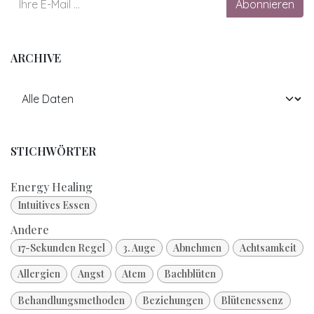
Abonnieren
ARCHIVE
STICHWÖRTER
Energy Healing
Intuitives Essen
Andere
17-Sekunden Regel
3. Auge
Abnehmen
Achtsamkeit
Allergien
Angst
Atem
Bachblüten
Behandlungsmethoden
Beziehungen
Blütenessenz