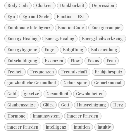
Body Code
Chakren
Dankbarkeit
Depression
Ego
Ego und Seele
Emotion-TEST
Emotionale Intelligenz
EmotionCode
Energievampir
Energy Healing
EnergyHealing
Energyheilwerkzeug
Energyhygiene
Engel
Entgiftung
Entscheidung
Entschuldigung
Essenzen
Flow
Fokus
Frau
Freiheit
Frequenzen
Freundschaft
Frühjahrsputz
ganzheitliche Gesundheit
Geburtsjahr
Geburtsmonat
Geld
gesetze
Gesundheit
Gewohnheiten
Glaubenssätze
Glück
Gott
Hausreinigung
Herz
Hormone
Immunsystem
Innerer Frieden
innerer Frieden
Intelligenz
Intuition
Intuitiv