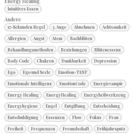
Energy Healing
Intuitives Essen
Andere
17-Sekunden Regel
3. Auge
Abnehmen
Achtsamkeit
Allergien
Angst
Atem
Bachblüten
Behandlungsmethoden
Beziehungen
Blütenessenz
Body Code
Chakren
Dankbarkeit
Depression
Ego
Ego und Seele
Emotion-TEST
Emotionale Intelligenz
EmotionCode
Energievampir
Energy Healing
EnergyHealing
Energyheilwerkzeug
Energyhygiene
Engel
Entgiftung
Entscheidung
Entschuldigung
Essenzen
Flow
Fokus
Frau
Freiheit
Frequenzen
Freundschaft
Frühjahrsputz