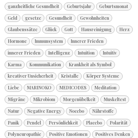
ganzheitliche Gesundheit
Geburtsjahr
Geburtsmonat
Geld
gesetze
Gesundheit
Gewohnheiten
Glaubenssätze
Glück
Gott
Hausreinigung
Herz
Hormone
Immunsystem
Innerer Frieden
innerer Frieden
Intelligenz
Intuition
Intuitiv
Karma
Kommunikation
Krankheit als Symbol
kreativer Unsicherheit
Kristalle
Körper Systeme
Liebe
MARINOKO
MEDICODES
Meditation
Migräne
Mikrobiom
Morgenübelkeit
Muskeltest
Natur
Negative Energy
Nocebo
Nährstoffe
Panik
Pendel
Persönlichkeit
Placebo
Polarität
Polyneuropathie
Positive Emotionen
Positives Denken