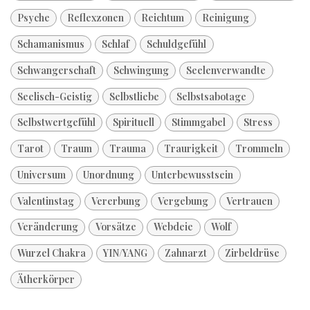
Psyche
Reflexzonen
Reichtum
Reinigung
Schamanismus
Schlaf
Schuldgefühl
Schwangerschaft
Schwingung
Seelenverwandte
Seelisch-Geistig
Selbstliebe
Selbstsabotage
Selbstwertgefühl
Spirituell
Stimmgabel
Stress
Tarot
Traum
Trauma
Traurigkeit
Trommeln
Universum
Unordnung
Unterbewusstsein
Valentinstag
Vererbung
Vergebung
Vertrauen
Veränderung
Vorsätze
Webdeie
Wolf
Wurzel Chakra
YIN/YANG
Zahnarzt
Zirbeldrüse
Ätherkörper