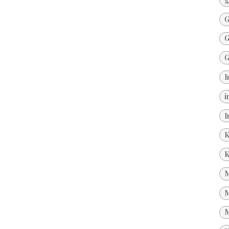
G
G
G
I
i
I
K
K
M
M