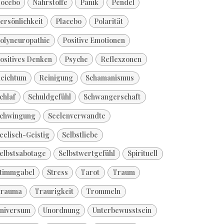
ocebo
Nährstoffe
Panik
Pendel
ersönlichkeit
Placebo
Polarität
olyneuropathie
Positive Emotionen
ositives Denken
Psyche
Reflexzonen
eichtum
Reinigung
Schamanismus
chlaf
Schuldgefühl
Schwangerschaft
chwingung
Seelenverwandte
eelisch-Geistig
Selbstliebe
elbstsabotage
Selbstwertgefühl
Spirituell
timmgabel
Stress
Tarot
Traum
rauma
Traurigkeit
Trommeln
niversum
Unordnung
Unterbewusstsein