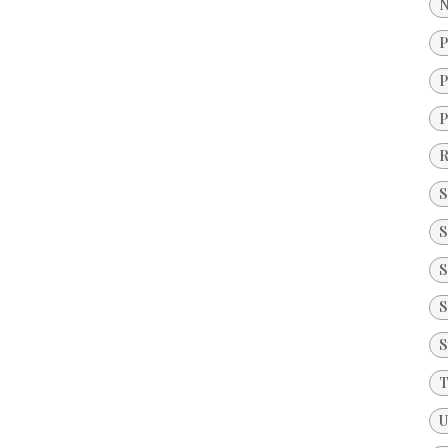
N
P
P
P
R
S
S
S
S
S
T
U