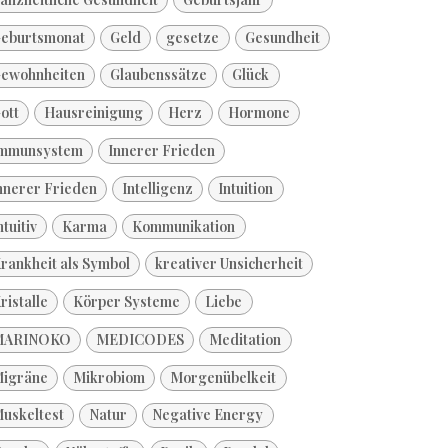
eburtsmonat
Geld
gesetze
Gesundheit
ewohnheiten
Glaubenssätze
Glück
ott
Hausreinigung
Herz
Hormone
mmunsystem
Innerer Frieden
nnerer Frieden
Intelligenz
Intuition
ntuitiv
Karma
Kommunikation
rankheit als Symbol
kreativer Unsicherheit
ristalle
Körper Systeme
Liebe
MARINOKO
MEDICODES
Meditation
igräne
Mikrobiom
Morgenübelkeit
uskeltest
Natur
Negative Energy