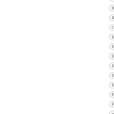
B
B
C
E
E
E
E
E
E
F
F
g