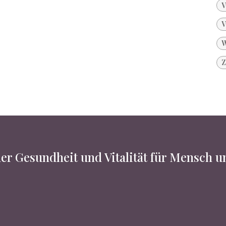
V
V
W
Z
er Gesundheit und Vitalität für Mensch 