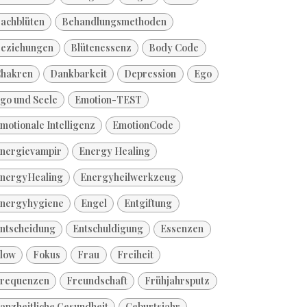
achblüten
Behandlungsmethoden
eziehungen
Blütenessenz
Body Code
hakren
Dankbarkeit
Depression
Ego
go und Seele
Emotion-TEST
motionale Intelligenz
EmotionCode
nergievampir
Energy Healing
nergyHealing
Energyheilwerkzeug
nergyhygiene
Engel
Entgiftung
ntscheidung
Entschuldigung
Essenzen
low
Fokus
Frau
Freiheit
requenzen
Freundschaft
Frühjahrsputz
anzheitliche Gesundheit
Geburtsjahr