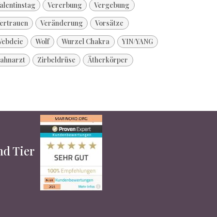
alentinstag
Vererbung
Vergebung
ertrauen
Veränderung
Vorsätze
ebdeie
Wolf
Wurzel Chakra
YIN/YANG
ahnarzt
Zirbeldrüse
Ätherkörper
und Tier