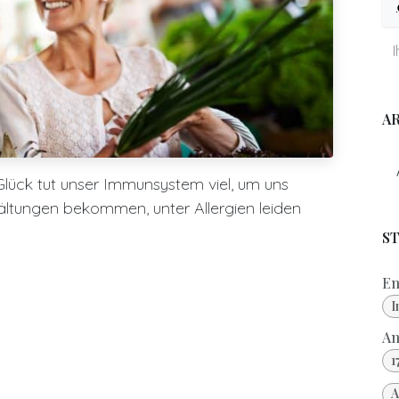
A
ück tut unser Immunsystem viel, um uns
kältungen bekommen, unter Allergien leiden
S
En
I
An
1
A