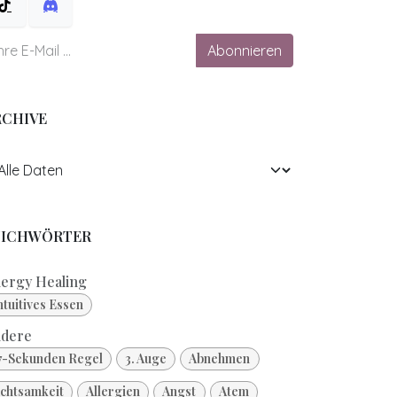
Abonnieren
RCHIVE
TICHWÖRTER
ergy Healing
ntuitives Essen
dere
7-Sekunden Regel
3. Auge
Abnehmen
chtsamkeit
Allergien
Angst
Atem