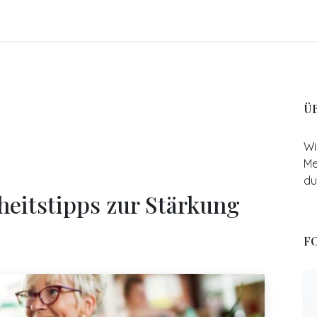
FO
BLOGS
Referenzen
Shop
Events
Ü
Wi
Me
du
heitstipps zur Stärkung
FO