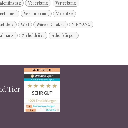
alentinstag
Vererbung
Vergebung
ertrauen
Veränderung
Vorsätze
ebdeie
Wolf
Wurzel Chakra
YIN/YANG
ahnarzt
Zirbeldrüse
Ätherkörper
und Tier