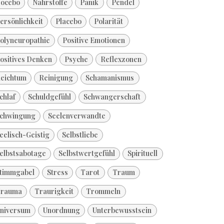
ocebo
Nährstoffe
Panik
Pendel
ersönlichkeit
Placebo
Polarität
olyneuropathie
Positive Emotionen
ositives Denken
Psyche
Reflexzonen
eichtum
Reinigung
Schamanismus
chlaf
Schuldgefühl
Schwangerschaft
chwingung
Seelenverwandte
eelisch-Geistig
Selbstliebe
elbstsabotage
Selbstwertgefühl
Spirituell
timmgabel
Stress
Tarot
Traum
rauma
Traurigkeit
Trommeln
niversum
Unordnung
Unterbewusstsein