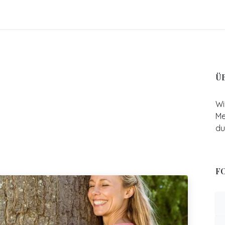
FO
BLOGS
Referenzen
Shop
Events
Ü
Wi
Me
du
FO