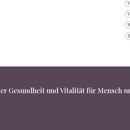
V
V
W
Z
er Gesundheit und Vitalität für Mensch 