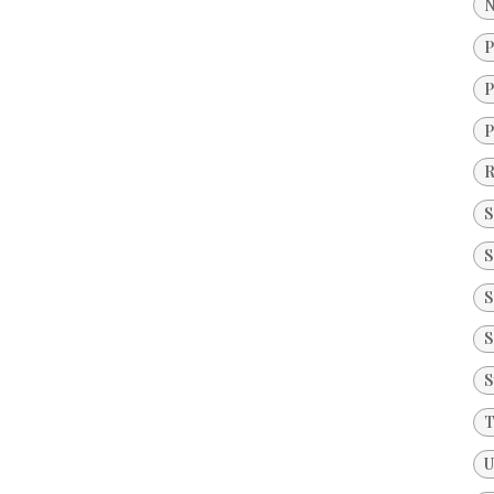
N
P
P
P
R
S
S
S
S
S
T
U