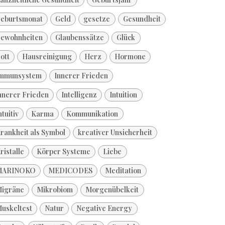
eburtsmonat
Geld
gesetze
Gesundheit
ewohnheiten
Glaubenssätze
Glück
ott
Hausreinigung
Herz
Hormone
mmunsystem
Innerer Frieden
nnerer Frieden
Intelligenz
Intuition
ntuitiv
Karma
Kommunikation
rankheit als Symbol
kreativer Unsicherheit
ristalle
Körper Systeme
Liebe
MARINOKO
MEDICODES
Meditation
igräne
Mikrobiom
Morgenübelkeit
uskeltest
Natur
Negative Energy