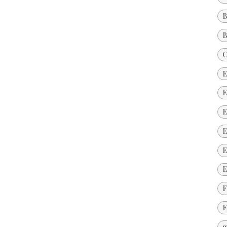
B
B
C
E
E
E
E
E
E
F
F
g