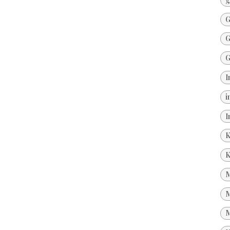
G
G
G
I
i
I
K
K
M
M