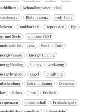
achblüten
Behandlungsmethoden
eziehungen
Blütenessenz
Body Code
hakren
Dankbarkeit
Depression
Ego
go und Seele
Emotion-TEST
motionale Intelligenz
EmotionCode
nergievampir
Energy Healing
nergyHealing
Energyheilwerkzeug
nergyhygiene
Engel
Entgiftung
ntscheidung
Entschuldigung
Essenzen
low
Fokus
Frau
Freiheit
requenzen
Freundschaft
Frühjahrsputz
anzheitliche Gesundheit
Geburtsjahr