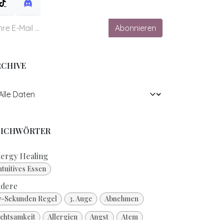
Abonnieren
RCHIVE
TICHWÖRTER
ergy Healing
ntuitives Essen
dere
7-Sekunden Regel
3. Auge
Abnehmen
chtsamkeit
Allergien
Angst
Atem