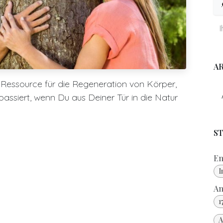
A
he Ressource für die Regeneration von Körper,
assiert, wenn Du aus Deiner Tür in die Natur
S
En
I
An
1
A