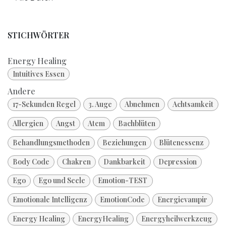
STICHWÖRTER
Energy Healing
Intuitives Essen
Andere
17-Sekunden Regel
3. Auge
Abnehmen
Achtsamkeit
Allergien
Angst
Atem
Bachblüten
Behandlungsmethoden
Beziehungen
Blütenessenz
Body Code
Chakren
Dankbarkeit
Depression
Ego
Ego und Seele
Emotion-TEST
Emotionale Intelligenz
EmotionCode
Energievampir
Energy Healing
EnergyHealing
Energyheilwerkzeug