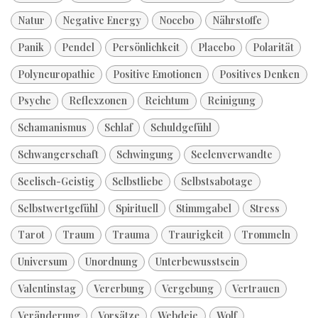
Natur
Negative Energy
Nocebo
Nährstoffe
Panik
Pendel
Persönlichkeit
Placebo
Polarität
Polyneuropathie
Positive Emotionen
Positives Denken
Psyche
Reflexzonen
Reichtum
Reinigung
Schamanismus
Schlaf
Schuldgefühl
Schwangerschaft
Schwingung
Seelenverwandte
Seelisch-Geistig
Selbstliebe
Selbstsabotage
Selbstwertgefühl
Spirituell
Stimmgabel
Stress
Tarot
Traum
Trauma
Traurigkeit
Trommeln
Universum
Unordnung
Unterbewusstsein
Valentinstag
Vererbung
Vergebung
Vertrauen
Veränderung
Vorsätze
Webdeie
Wolf