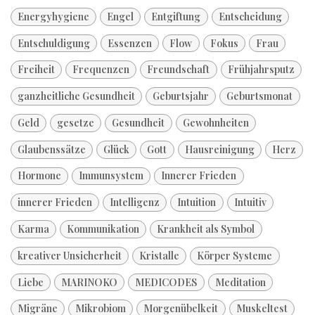
Energyhygiene
Engel
Entgiftung
Entscheidung
Entschuldigung
Essenzen
Flow
Fokus
Frau
Freiheit
Frequenzen
Freundschaft
Frühjahrsputz
ganzheitliche Gesundheit
Geburtsjahr
Geburtsmonat
Geld
gesetze
Gesundheit
Gewohnheiten
Glaubenssätze
Glück
Gott
Hausreinigung
Herz
Hormone
Immunsystem
Innerer Frieden
innerer Frieden
Intelligenz
Intuition
Intuitiv
Karma
Kommunikation
Krankheit als Symbol
kreativer Unsicherheit
Kristalle
Körper Systeme
Liebe
MARINOKO
MEDICODES
Meditation
Migräne
Mikrobiom
Morgenübelkeit
Muskeltest