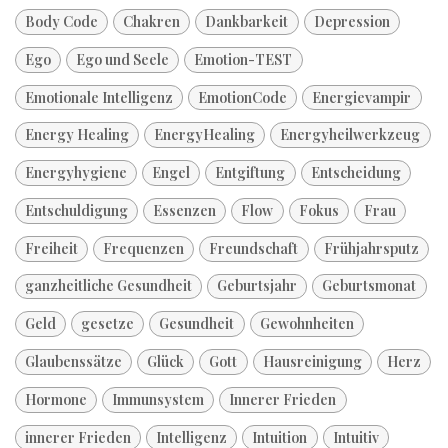
Body Code
Chakren
Dankbarkeit
Depression
Ego
Ego und Seele
Emotion-TEST
Emotionale Intelligenz
EmotionCode
Energievampir
Energy Healing
EnergyHealing
Energyheilwerkzeug
Energyhygiene
Engel
Entgiftung
Entscheidung
Entschuldigung
Essenzen
Flow
Fokus
Frau
Freiheit
Frequenzen
Freundschaft
Frühjahrsputz
ganzheitliche Gesundheit
Geburtsjahr
Geburtsmonat
Geld
gesetze
Gesundheit
Gewohnheiten
Glaubenssätze
Glück
Gott
Hausreinigung
Herz
Hormone
Immunsystem
Innerer Frieden
innerer Frieden
Intelligenz
Intuition
Intuitiv