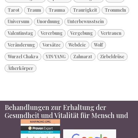
Tarot
Traum
Trauma
Traurigkeit
Trommeln
Universum
Unordnung
Unterbewusstsein
Valentinstag
Vererbung
Vergebung
Vertrauen
Veränderung
Vorsätze
Webdeie
Wolf
Wurzel Chakra
YIN/YANG
Zahnarzt
Zirbeldrüse
Ätherkörper
Behandlungen zur Erhaltung der
Gesundheit und Vitalität für Mensch und