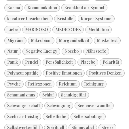
Karma
Kommunikation
Krankheit als Symbol
kreativer Unsicherheit
Kristalle
Körper Systeme
Liebe
MARINOKO
MEDICODES
Meditation
Migräne
Mikrobiom
Morgenübelkeit
Muskeltest
Natur
Negative Energy
Nocebo
Nährstoffe
Panik
Pendel
Persönlichkeit
Placebo
Polarität
Polyneuropathie
Positive Emotionen
Positives Denken
Psyche
Reflexzonen
Reichtum
Reinigung
Schamanismus
Schlaf
Schuldgefühl
Schwangerschaft
Schwingung
Seelenverwandte
Seelisch-Geistig
Selbstliebe
Selbstsabotage
Selbstwertgefühl
Spirituell
Stimmgabel
Stress