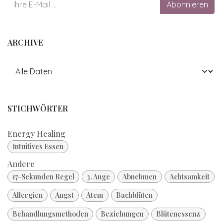
Abonnieren
ARCHIVE
STICHWÖRTER
Energy Healing
Intuitives Essen
Andere
17-Sekunden Regel
3. Auge
Abnehmen
Achtsamkeit
Allergien
Angst
Atem
Bachblüten
Behandlungsmethoden
Beziehungen
Blütenessenz