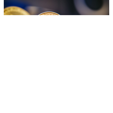
Nach einer Weile erreichten sie einen Hügel der
junge Mann begann langsam hinaufzusteigen doch
der alte Mann blieb stehen. "Warum kommst du
nicht mit?" rief der junge Mann. "Ich bin zu alt ich
schaffe es nicht mit dem letzten Sack" antwortete