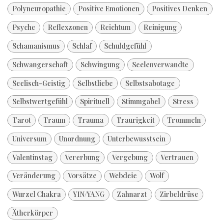
Polyneuropathie
Positive Emotionen
Positives Denken
Psyche
Reflexzonen
Reichtum
Reinigung
Schamanismus
Schlaf
Schuldgefühl
Schwangerschaft
Schwingung
Seelenverwandte
Seelisch-Geistig
Selbstliebe
Selbstsabotage
Selbstwertgefühl
Spirituell
Stimmgabel
Stress
Tarot
Traum
Trauma
Traurigkeit
Trommeln
Universum
Unordnung
Unterbewusstsein
Valentinstag
Vererbung
Vergebung
Vertrauen
Veränderung
Vorsätze
Webdeie
Wolf
Wurzel Chakra
YIN/YANG
Zahnarzt
Zirbeldrüse
Ätherkörper