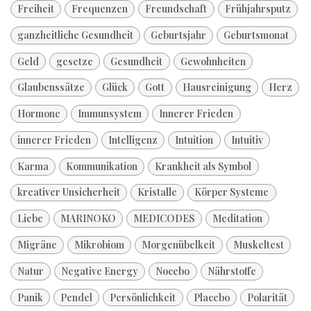
Freiheit
Frequenzen
Freundschaft
Frühjahrsputz
ganzheitliche Gesundheit
Geburtsjahr
Geburtsmonat
Geld
gesetze
Gesundheit
Gewohnheiten
Glaubenssätze
Glück
Gott
Hausreinigung
Herz
Hormone
Immunsystem
Innerer Frieden
innerer Frieden
Intelligenz
Intuition
Intuitiv
Karma
Kommunikation
Krankheit als Symbol
kreativer Unsicherheit
Kristalle
Körper Systeme
Liebe
MARINOKO
MEDICODES
Meditation
Migräne
Mikrobiom
Morgenübelkeit
Muskeltest
Natur
Negative Energy
Nocebo
Nährstoffe
Panik
Pendel
Persönlichkeit
Placebo
Polarität