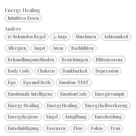
Energy Healing
Intuitives Essen
Andere
17-Sekunden Regel
3. Auge
Abnehmen
Achtsamkeit
Allergien
Angst
Atem
Bachblüten
Behandlungsmethoden
Beziehungen
Blütenessenz
Body Code
Chakren
Dankbarkeit
Depression
Ego
Ego und Seele
Emotion-TEST
Emotionale Intelligenz
EmotionCode
Energievampir
Energy Healing
EnergyHealing
Energyheilwerkzeug
Energyhygiene
Engel
Entgiftung
Entscheidung
Entschuldigung
Essenzen
Flow
Fokus
Frau