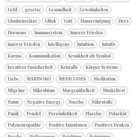
Geld
gesetze
Gesundheit
Gewohnheiten
Glaubenssätze
Glück
Gott
Hausreinigung
Herz
Hormone
Immunsystem
Innerer Frieden
innerer Frieden
Intelligenz
Intuition
Intuitiv
Karma
Kommunikation
Krankheit als Symbol
kreativer Unsicherheit
Kristalle
Körper Systeme
Liebe
MARINOKO
MEDICODES
Meditation
Migräne
Mikrobiom
Morgenübelkeit
Muskeltest
Natur
Negative Energy
Nocebo
Nährstoffe
Panik
Pendel
Persönlichkeit
Placebo
Polarität
Polyneuropathie
Positive Emotionen
Positives Denken
Psyche
Reflexzonen
Reichtum
Reinigung