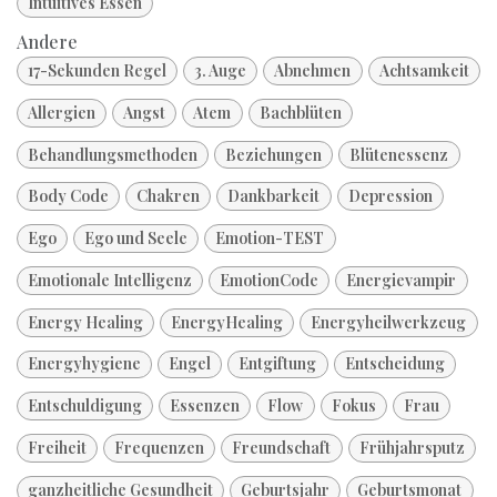
Intuitives Essen
Andere
17-Sekunden Regel
3. Auge
Abnehmen
Achtsamkeit
Allergien
Angst
Atem
Bachblüten
Behandlungsmethoden
Beziehungen
Blütenessenz
Body Code
Chakren
Dankbarkeit
Depression
Ego
Ego und Seele
Emotion-TEST
Emotionale Intelligenz
EmotionCode
Energievampir
Energy Healing
EnergyHealing
Energyheilwerkzeug
Energyhygiene
Engel
Entgiftung
Entscheidung
Entschuldigung
Essenzen
Flow
Fokus
Frau
Freiheit
Frequenzen
Freundschaft
Frühjahrsputz
ganzheitliche Gesundheit
Geburtsjahr
Geburtsmonat