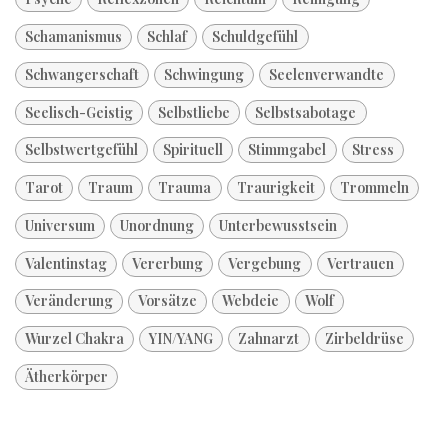
Schamanismus
Schlaf
Schuldgefühl
Schwangerschaft
Schwingung
Seelenverwandte
Seelisch-Geistig
Selbstliebe
Selbstsabotage
Selbstwertgefühl
Spirituell
Stimmgabel
Stress
Tarot
Traum
Trauma
Traurigkeit
Trommeln
Universum
Unordnung
Unterbewusstsein
Valentinstag
Vererbung
Vergebung
Vertrauen
Veränderung
Vorsätze
Webdeie
Wolf
Wurzel Chakra
YIN/YANG
Zahnarzt
Zirbeldrüse
Ätherkörper