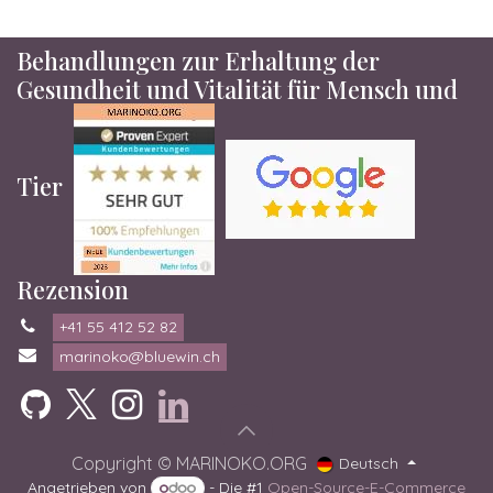
Behandlungen zur Erhaltung der
Gesundheit und Vitalität für Mensch und
Tier
Rezension
+41 55 412 52 82
marinoko@bluewin.ch
Copyright © MARINOKO.ORG
Deutsch
Angetrieben von
- Die #1
Open-Source-E-Commerce