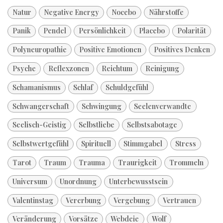
Natur
Negative Energy
Nocebo
Nährstoffe
Panik
Pendel
Persönlichkeit
Placebo
Polarität
Polyneuropathie
Positive Emotionen
Positives Denken
Psyche
Reflexzonen
Reichtum
Reinigung
Schamanismus
Schlaf
Schuldgefühl
Schwangerschaft
Schwingung
Seelenverwandte
Seelisch-Geistig
Selbstliebe
Selbstsabotage
Selbstwertgefühl
Spirituell
Stimmgabel
Stress
Tarot
Traum
Trauma
Traurigkeit
Trommeln
Universum
Unordnung
Unterbewusstsein
Valentinstag
Vererbung
Vergebung
Vertrauen
Veränderung
Vorsätze
Webdeie
Wolf