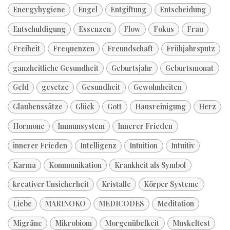
Energyhygiene
Engel
Entgiftung
Entscheidung
Entschuldigung
Essenzen
Flow
Fokus
Frau
Freiheit
Frequenzen
Freundschaft
Frühjahrsputz
ganzheitliche Gesundheit
Geburtsjahr
Geburtsmonat
Geld
gesetze
Gesundheit
Gewohnheiten
Glaubenssätze
Glück
Gott
Hausreinigung
Herz
Hormone
Immunsystem
Innerer Frieden
innerer Frieden
Intelligenz
Intuition
Intuitiv
Karma
Kommunikation
Krankheit als Symbol
kreativer Unsicherheit
Kristalle
Körper Systeme
Liebe
MARINOKO
MEDICODES
Meditation
Migräne
Mikrobiom
Morgenübelkeit
Muskeltest