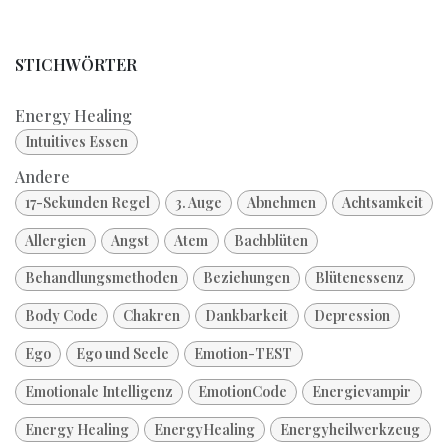
STICHWÖRTER
Energy Healing
Intuitives Essen
Andere
17-Sekunden Regel
3. Auge
Abnehmen
Achtsamkeit
Allergien
Angst
Atem
Bachblüten
Behandlungsmethoden
Beziehungen
Blütenessenz
Body Code
Chakren
Dankbarkeit
Depression
Ego
Ego und Seele
Emotion-TEST
Emotionale Intelligenz
EmotionCode
Energievampir
Energy Healing
EnergyHealing
Energyheilwerkzeug