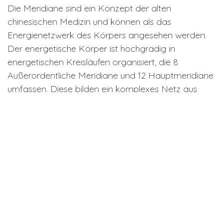
Die Meridiane sind ein Konzept der alten
chinesischen Medizin und können als das
Energienetzwerk des Körpers angesehen werden.
Der energetische Körper ist hochgradig in
energetischen Kreisläufen organisiert, die 8
Außerordentliche Meridiane und 12 Hauptmeridiane
umfassen. Diese bilden ein komplexes Netz aus
Verbindungen und dem Kreislauf von Qi oder
Lebensenergie im Körper. In gewisser Weise ähnelt
es dem Stromnetz eines Hauses. Bestimmte
Organe und Muskeln existieren auf demselben
Kreislauf. Wenn Du beispielsweise unerklärliche
Schmerzen in Deinem rechten Knie verspürst,
könnte dies tatsächlich mit einem Ungleichgewicht
in Dener Gallenblase zusammenhängen. Das liegt
daran, dass die rechte Kniemuskulatur im selben