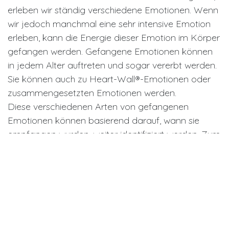
erleben wir ständig verschiedene Emotionen. Wenn
wir jedoch manchmal eine sehr intensive Emotion
erleben, kann die Energie dieser Emotion im Körper
gefangen werden. Gefangene Emotionen können
in jedem Alter auftreten und sogar vererbt werden.
Sie können auch zu Heart-Wall®-Emotionen oder
zusammengesetzten Emotionen werden.
Diese verschiedenen Arten von gefangenen
Emotionen können basierend darauf, wann sie
empfangen wurden, weiter identifiziert werden. Zum
Beispiel könntest Du ein Gefühl haben, das von
vielen Generationen geerbt wurde, oder Du hast es
als Kind erlebt. Um die gefangene Emotion zu
lösen, ist es wichtig, herauszufinden, was sie ist und
woher sie kommt. Indem Du diese
Schwingungsfrequenz freigibst, kannst Du sie sogar