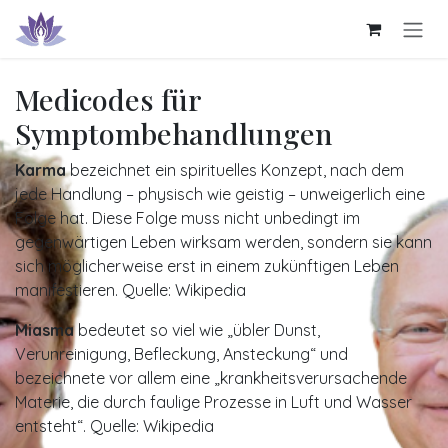
Zum Inhalt springen
Medicodes für
Symptombehandlungen
Karma
bezeichnet ein spirituelles Konzept, nach dem
jede Handlung – physisch wie geistig – unweigerlich eine
Folge hat. Diese Folge muss nicht unbedingt im
gegenwärtigen Leben wirksam werden, sondern sie kann
sich möglicherweise erst in einem zukünftigen Leben
manifestieren. Quelle: Wikipedia
Miasma
bedeutet so viel wie „übler Dunst,
Verunreinigung, Befleckung, Ansteckung“ und
bezeichnete vor allem eine „krankheitsverursachende
Materie, die durch faulige Prozesse in Luft und Wasser
entsteht“. Quelle: Wikipedia