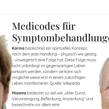
FO
BLOGS
Referenzen
Shop
Veranstaltungen
Medicodes für
Symptombehandlung
Karma
bezeichnet ein spirituelles Konzept,
nach dem jede Handlung – physisch wie geistig
– unweigerlich eine Folge hat. Diese Folge muss
nicht unbedingt im gegenwärtigen Leben
wirksam werden, sondern sie kann sich
möglicherweise erst in einem zukünftigen
Leben manifestieren. Quelle: Wikipedia
Miasma
bedeutet so viel wie „übler Dunst,
Verunreinigung, Befleckung, Ansteckung“ und
bezeichnete vor allem eine