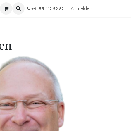
Anmelden
+41 55 412 52 82
en