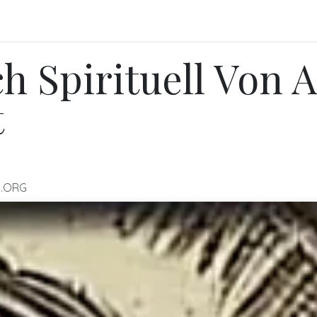
FO
BLOGS
Referenzen
Shop
Events
h Spirituell Von 
t
.ORG