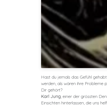
Hast du jemals das Gefühl gehab
werden, als wären ihre Probleme pl
Dir gehört?
Karl Jung
, einer der grössten De
Einsichten hinterlassen, die uns 