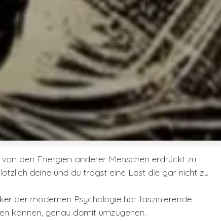
t von den Energien anderer Menschen erdrückt zu
ötzlich deine und du trägst eine Last die gar nicht zu
nker der modernen Psychologie hat faszinierende
helfen können, genau damit umzugehen.