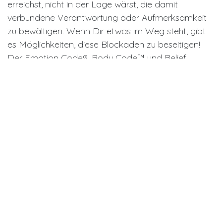
erreichst, nicht in der Lage wärst, die damit
verbundene Verantwortung oder Aufmerksamkeit
zu bewältigen. Wenn Dir etwas im Weg steht, gibt
es Möglichkeiten, diese Blockaden zu beseitigen!
Der Emotion Code®, Body Code™ und Belief
Code® können Dir helfen, Deine unterbewussten
Wünsche in Einklang zu bringen und Dich von
negativem emotionalen Ballast und Energien zu
befreien, die Dich zurückhalten.