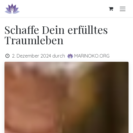
Zum Inhalt springen
Schaffe Dein erfülltes
Traumleben
2. Dezember 2024
durch
MARINOKO.ORG