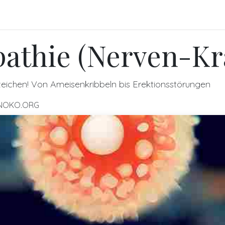
FO
BLOGS
Referenzen
Shop
Events
athie (Nerven-Kr
ichen! Von Ameisenkribbeln bis Erektionsstörungen
NOKO.ORG