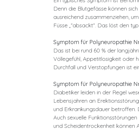
Ein typisches Symptom ist Benom
Denn die Blutgefässe können sich
ausreichend zusammenziehen, um z
Füsse „“absackt“. Das löst den typ
Symptom für Polyneuropathie N
Das ist bei rund 60 % der langjähr
Völlegefühl, Appetitlosigkeit oder
Durchfall und Verstopfungen ist e
Symptom für Polyneuropathie Nr.
Diabetiker leiden in der Regel wese
Lebensjahren an Erektionsstörunge
und Erkrankungsdauer betroffen. D
Auch sexuelle Funktionsstörungen 
und Scheidentrockenheit können A