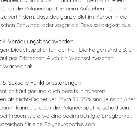
menheit bis hin zur Ohnmacht nach dem Aufstehen.
 durch die Polyneuropathie beim Aufstehen nicht mehr
u verhindern, dass das ganze Blut im Körper in die
ischen Schwindel oder sogar die Bewusstlosigkeit aus.
r. 4: Verdauungsbeschwerden
igen Diabetespatienten der Fall. Die Folgen sind z.B. ein
 häufiges Erbrechen. Auch ein Wechsel zwischen
in Warnsignal!
 5: Sexuelle Funktionsstörungen
ntlich häufiger und auch bereits in früheren
n als Nicht-Diabetiker. Etwa 35–75% sind je nach Alter
aran kann u.a. auch die Polyneuropathie schuld sein.
bei Frauen wie etwa eine beeinträchtigte Erregbarkeit
nzeichen für eine Polyneuropathie sein