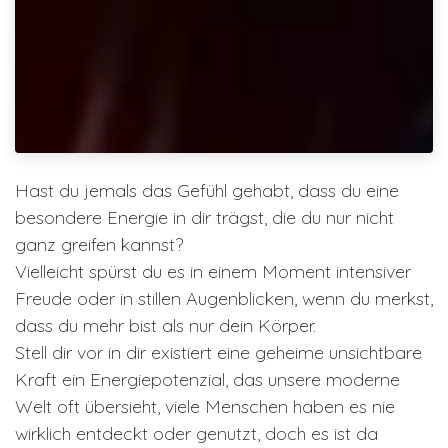
Hast du jemals das Gefühl gehabt, dass du eine
besondere Energie in dir trägst, die du nur nicht
ganz greifen kannst?
Vielleicht spürst du es in einem Moment intensiver
Freude oder in stillen Augenblicken, wenn du merkst,
dass du mehr bist als nur dein Körper.
Stell dir vor in dir existiert eine geheime unsichtbare
Kraft ein Energiepotenzial, das unsere moderne
Welt oft übersieht, viele Menschen haben es nie
wirklich entdeckt oder genutzt, doch es ist da