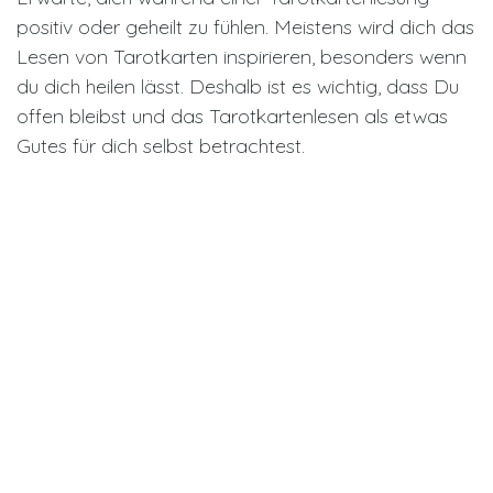
positiv oder geheilt zu fühlen. Meistens wird dich das
Lesen von Tarotkarten inspirieren, besonders wenn
du dich heilen lässt. Deshalb ist es wichtig, dass Du
offen bleibst und das Tarotkartenlesen als etwas
Gutes für dich selbst betrachtest.
Probiere noch heute eine Tarotkartenlesung aus! Du
weisst nie, was du über dich oder dein Leben
entdeckst.
Anfrage
#
Tarot
MARINOKO.ORG
4. September 2022