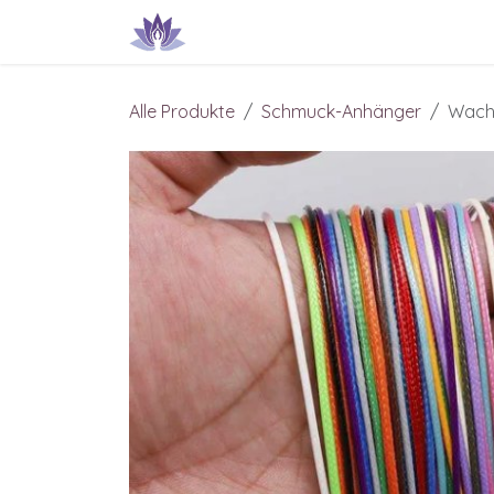
Zum Inhalt springen
Produkte & Dienstleistungen
IN
Alle Produkte
Schmuck-Anhänger
Wach