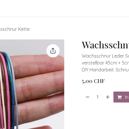
FO
BLOGS
Referenzen
Shop
Events
sschnur Kette
Wachsschnu
Wachsschnur Leder Sc
verstellbar 45cm + 5
DIY Handarbeit. Schnu
5,00
CHF
In