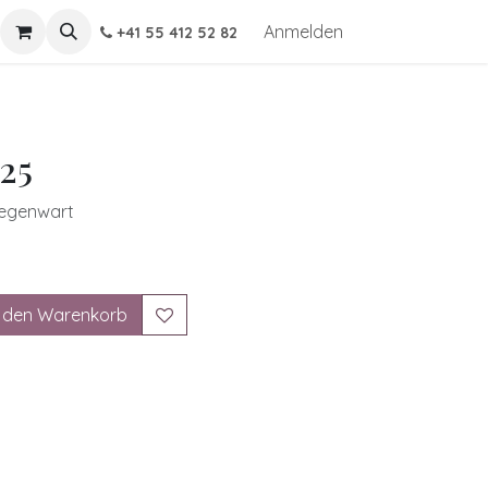
Anmelden
+41 55 412 52 82
25
Gegenwart
 den Warenkorb