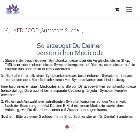
Zum Inhalt springen
MEDICODE (Symptom Suche...)