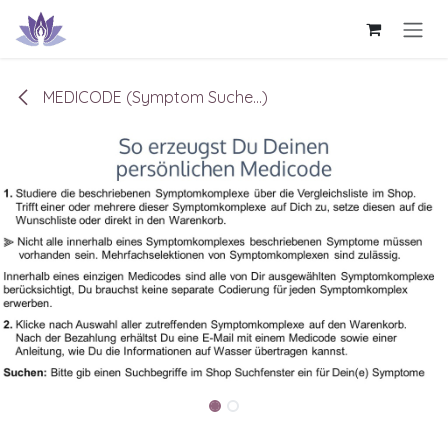
Zum Inhalt springen
MEDICODE (Symptom Suche...)