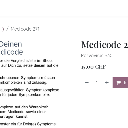
FO
BLOGS
Referenzen
Shop
Events
.)
Medicode 271
Medicode 2
Parvovirus B30
15,00
CHF
In