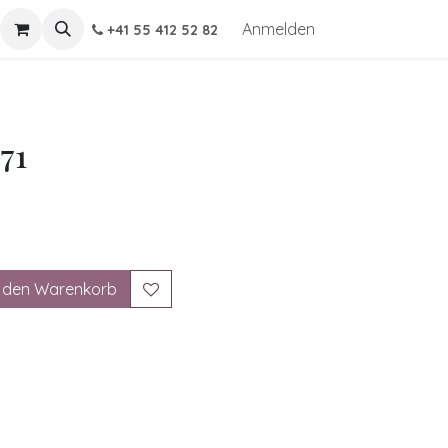
Anmelden
+41 55 412 52 82
71
 den Warenkorb