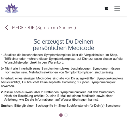
Zum Inhalt springen
MEDICODE (Symptom Suche...)