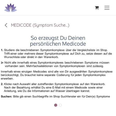
Zum Inhalt springen
MEDICODE (Symptom Suche...)