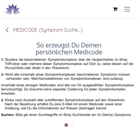
Zum Inhalt springen
MEDICODE (Symptom Suche...)