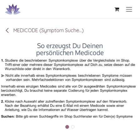
Zum Inhalt springen
MEDICODE (Symptom Suche...)