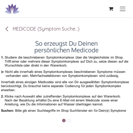
Zum Inhalt springen
MEDICODE (Symptom Suche...)