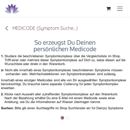
Zum Inhalt springen
MEDICODE (Symptom Suche...)