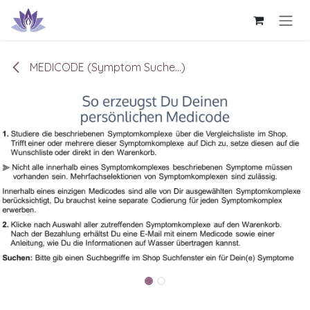
Zum Inhalt springen
MEDICODE (Symptom Suche...)