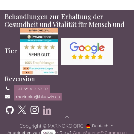
Behandlungen zur Erhaltung der
Gesundheit und Vitalität für Mensch und
Tier
Rezension
+41 55 412 52 82
marinoko@bluewin.ch
Copyright © MARINOKO.ORG
Deutsch
Angetrieben von
- Die #1
Open-Source-E-Commerce