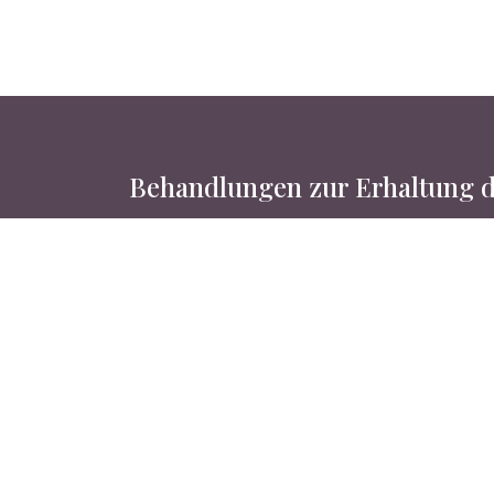
Behandlungen zur Erhaltung d
Rezension
+41 55 412 52 82
marinoko@bluewin.ch