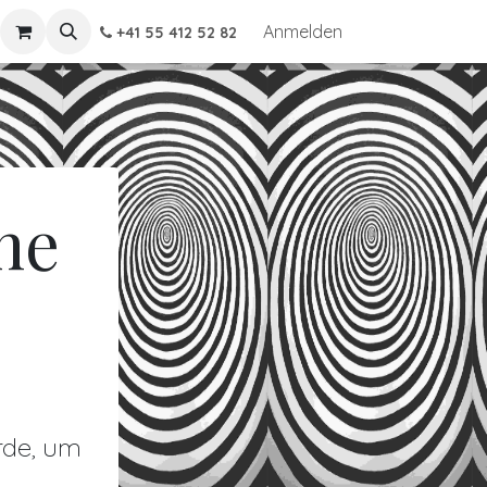
Anmelden
+41 55 412 52 82
ne
rde, um