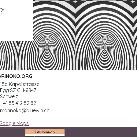
?"
ARINOKO.ORG
15a Kapellstrasse
Egg SZ CH-8847
Schweiz
+41 55 412 52 82
marinoko@bluewin.ch