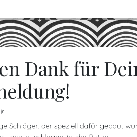
FO
BLOGS
Referenzen
Shop
Events
len Dank für Dei
eldung!
jr.
ige Schläger, der speziell dafür gebaut wu
ns Loch zu schlagen, ist der Putter.