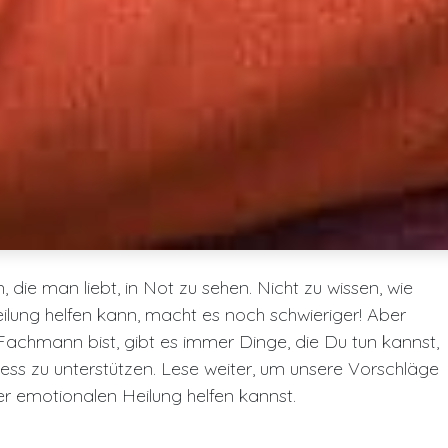
 die man liebt, in Not zu sehen. Nicht zu wissen, wie
lung helfen kann, macht es noch schwieriger! Aber
achmann bist, gibt es immer Dinge, die Du tun kannst,
ss zu unterstützen. Lese weiter, um unsere Vorschläge
er emotionalen Heilung helfen kannst.