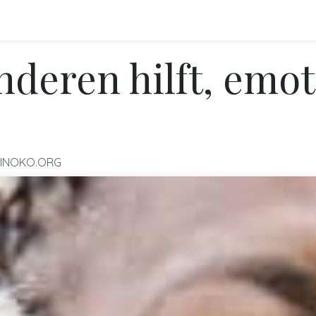
FO
BLOGS
Referenzen
Shop
Events
deren hilft, emot
INOKO.ORG