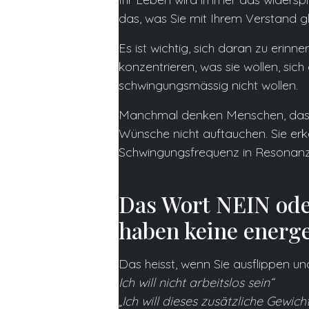
das, was Sie mit Ihrem Verstand g
Es ist wichtig, sich daran zu erinn
konzentrieren, was sie wollen, sich
schwingungsmässig nicht wollen.
Manchmal denken Menschen, dass da
Wünsche nicht auftauchen. Sie erke
Schwingungsfrequenz in Resonanz
Das Wort NEIN oder
haben keine energ
Das heisst, wenn Sie ausflippen u
Ich will nicht arbeitslos sein“
„Ich will dieses zusätzliche Gewicht