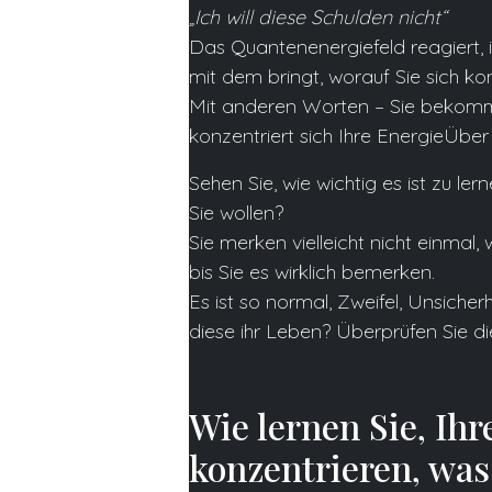
„Ich will diese Schulden nicht“
Das Quantenenergiefeld reagiert,
mit dem bringt, worauf Sie sich ko
Mit anderen Worten – Sie bekomm
konzentriert sich Ihre EnergieÜber
Sehen Sie, wie wichtig es ist zu ler
Sie wollen?
Sie merken vielleicht nicht einmal, 
bis Sie es wirklich bemerken.
Es ist so normal, Zweifel, Unsich
diese ihr Leben? Überprüfen Sie dies
Wie lernen Sie, Ihr
konzentrieren, was