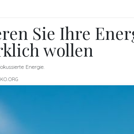
FO
BLOGS
Referenzen
Shop
Events
ren Sie Ihre Energ
rklich wollen
okussierte Energie.
OKO.ORG