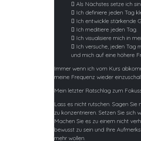

Als Nächstes setze ich sin

Ich definiere jeden Tag k

Ich entwickle stärkende G

Ich meditiere jeden Tag.

Ich visualisiere mich in me

Ich versuche, jeden Tag m
und mich auf eine höhere F
Immer wenn ich vom Kurs abkomme, 
meine Frequenz wieder einzuschal
Mein letzter Ratschlag zum Fokuss
Lass es nicht rutschen. Sagen Sie ni
zu konzentrieren. Setzen Sie sich wi
Machen Sie es zu einem nicht verh
bewusst zu sein und Ihre Aufmerks
mehr wollen.