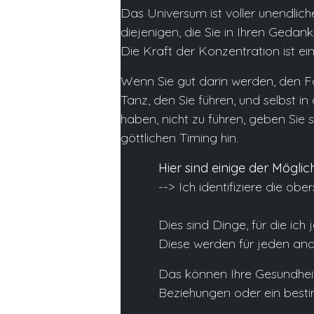
Das Universum ist voller unendlich
diejenigen, die Sie in Ihren Ge
Die Kraft der Konzentration ist ei
Wenn Sie gut darin werden, den F
Tanz, den Sie führen, und selbst i
haben, nicht zu führen, geben Sie
göttlichen Timing hin.
Hier sind einige der Möglic
--> Ich identifiziere die ob
Dies sind Dinge, für die ic
Diese werden für jeden ande
Das können Ihre Gesundheit (
Beziehungen oder ein besti