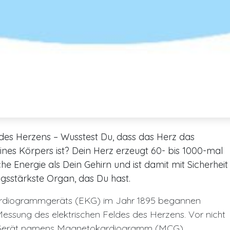
des Herzens – Wusstest Du, dass das Herz das
nes Körpers ist? Dein Herz erzeugt 60- bis 1000-mal
e Energie als Dein Gehirn und ist damit mit Sicherheit
ngsstärkste Organ, das Du hast.
ardiogrammgeräts (EKG) im Jahr 1895 begannen
Messung des elektrischen Feldes des Herzens. Vor nicht
ues Gerät namens Magnetokardiogramm (MCG)