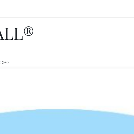
FO
BLOGS
Referenzen
Shop
Events
ALL®
.ORG