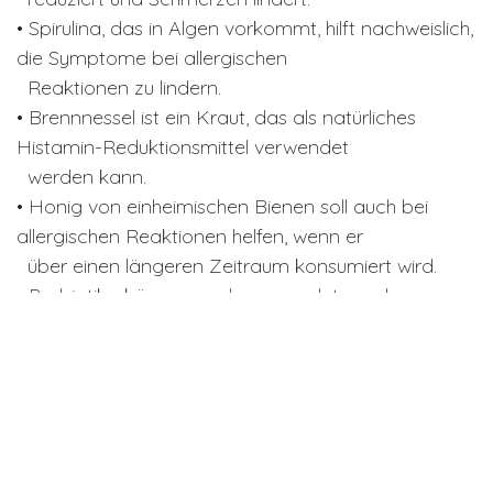
• Spirulina, das in Algen vorkommt, hilft nachweislich,
die Symptome bei allergischen
Reaktionen zu lindern.
• Brennnessel ist ein Kraut, das als natürliches
Histamin-Reduktionsmittel verwendet
werden kann.
• Honig von einheimischen Bienen soll auch bei
allergischen Reaktionen helfen, wenn er
über einen längeren Zeitraum konsumiert wird.
• Probiotika können auch verwendet werden, um
allergische Reaktionen zu reduzieren.
Es ist erwiesen, dass gesunde Darmbakterien Ihr
Immunsystem stärken.
• Probiere unseren
Grünen Tachyonisierten Heilstein
der gegen
Allergien, Heuschnupfen
und Haut Probleme
programmiert wurde