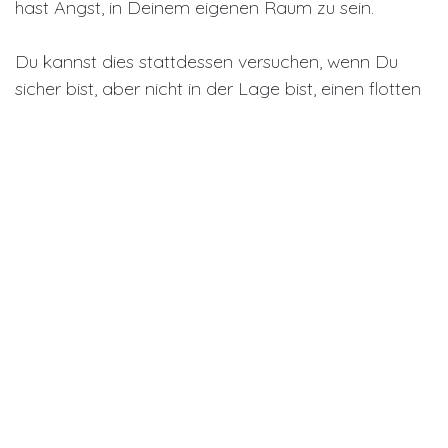
hast Angst, in Deinem eigenen Raum zu sein.
Du kannst dies stattdessen versuchen, wenn Du
sicher bist, aber nicht in der Lage bist, einen flotten
Spaziergang zu machen.
• Lege fröhliche Musik auf, die Dir gefällt.
• Atme ein paar Mal tief durch und vergewissere
dich, dass Du sicher bist.
• Dann auf der Stelle leicht joggen.
• Du kannst auch Deine Arme schwingen, um
Körperenergie zu verbrauchen.
• Dann 30 Sekunden auf der Stelle laufen.
• Wiederhole dies so lange, wie es sich positiv
anfühlt und Du ein Gefühl der Erleichterung
verspürst.