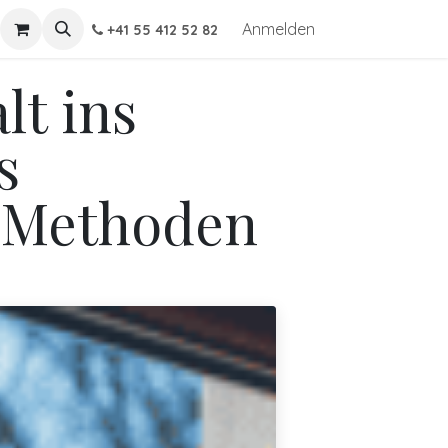
Anmelden
+41 55 412 52 82
t ins
s
e Methoden