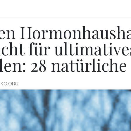
FO
BLOGS
Referenzen
Shop
Events
nen Hormonhaushal
cht für ultimative
en: 28 natürlich
OKO.ORG