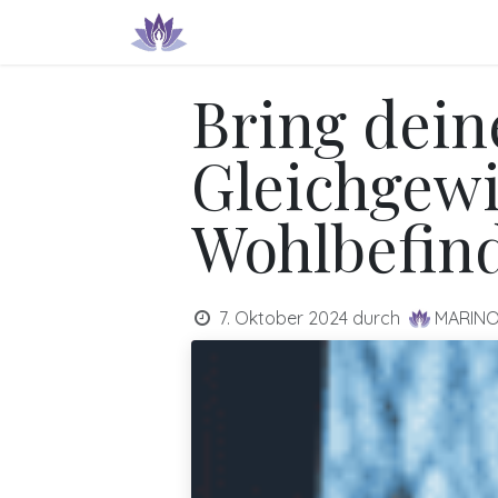
Zum Inhalt springen
Produkte & Dienstleistungen
IN
Bring dei
Gleichgewi
Wohlbefind
7. Oktober 2024
durch
MARIN