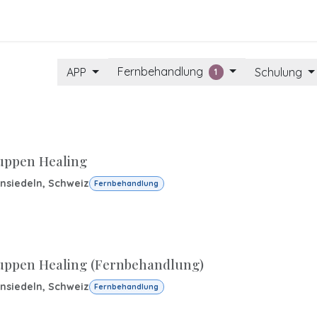
FO
BLOGS
Referenzen
Shop
Events
Fernbehandlung
APP
Schulung
1
uppen Healing
insiedeln
,
Schweiz
Fernbehandlung
uppen Healing (Fernbehandlung)
insiedeln
,
Schweiz
Fernbehandlung