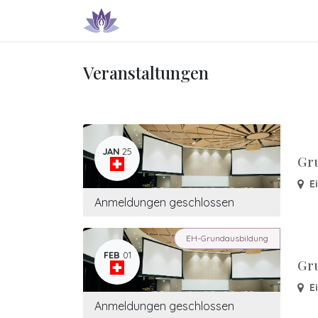
Zum Inhalt springen
Produkte & Dienstleistungen
IN
Veranstaltungen
JAN
25
Gr
E
Anmeldungen geschlossen
EH-Grundausbildung
FEB
01
Gr
E
Anmeldungen geschlossen