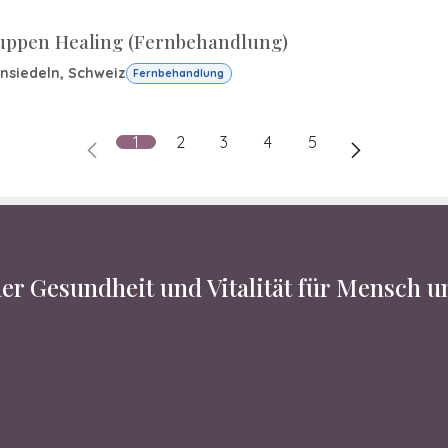
uppen Healing (Fernbehandlung)
insiedeln
,
Schweiz
Fernbehandlung
1
2
3
4
5
er Gesundheit und Vitalität für Mensch 