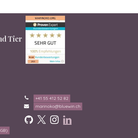
und Tier
+41 55 412 52 82
marinoko@bluewin.ch
AGB)