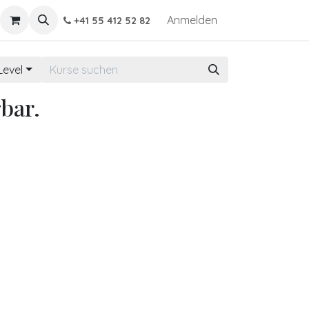
Anmelden
+41 55 412 52 82
 Level
bar.