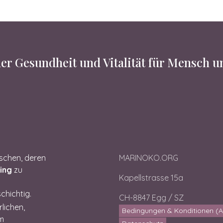
er Gesundheit und Vitalität für Mensch 
nschen, deren
MARINOKO.ORG
ling
zu
Kapellstrasse 15a
chichtig.
CH-8847 Egg / SZ
rlichen,
Bedingungen & Konditionen (
em