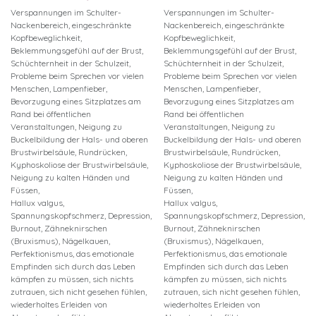
Verspannungen im Schulter-
Verspannungen im Schulter-
Nackenbereich, eingeschränkte
Nackenbereich, eingeschränkte
Kopfbeweglichkeit,
Kopfbeweglichkeit,
Beklemmungsgefühl auf der Brust,
Beklemmungsgefühl auf der Brust,
Schüchternheit in der Schulzeit,
Schüchternheit in der Schulzeit,
Probleme beim Sprechen vor vielen
Probleme beim Sprechen vor vielen
Menschen, Lampenfieber,
Menschen, Lampenfieber,
Bevorzugung eines Sitzplatzes am
Bevorzugung eines Sitzplatzes am
Rand bei öffentlichen
Rand bei öffentlichen
Veranstaltungen, Neigung zu
Veranstaltungen, Neigung zu
Buckelbildung der Hals- und oberen
Buckelbildung der Hals- und oberen
Brustwirbelsäule, Rundrücken,
Brustwirbelsäule, Rundrücken,
Kyphoskoliose der Brustwirbelsäule,
Kyphoskoliose der Brustwirbelsäule,
Neigung zu kalten Händen und
Neigung zu kalten Händen und
Füssen,
Füssen,
Hallux valgus,
Hallux valgus,
Spannungskopfschmerz, Depression,
Spannungskopfschmerz, Depression,
Burnout, Zähneknirschen
Burnout, Zähneknirschen
(Bruxismus), Nägelkauen,
(Bruxismus), Nägelkauen,
Perfektionismus, das emotionale
Perfektionismus, das emotionale
Empfinden sich durch das Leben
Empfinden sich durch das Leben
kämpfen zu müssen, sich nichts
kämpfen zu müssen, sich nichts
zutrauen, sich nicht gesehen fühlen,
zutrauen, sich nicht gesehen fühlen,
wiederholtes Erleiden von
wiederholtes Erleiden von