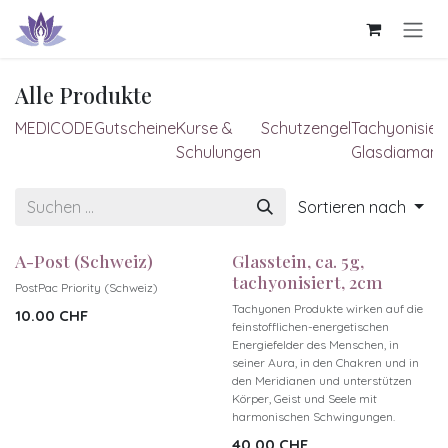
Zum Inhalt springen
Alle Produkte
MEDICODE
Gutscheine
Kurse &
Schutzengel
Tachyonisier
Schulungen
Glasdiamant
Sortieren nach
A-Post (Schweiz)
Glasstein, ca. 5g,
tachyonisiert, 2cm
PostPac Priority (Schweiz)
Tachyonen Produkte wirken auf die
10.00
CHF
feinstofflichen-energetischen
Energiefelder des Menschen, in
seiner Aura, in den Chakren und in
den Meridianen und unterstützen
Körper, Geist und Seele mit
harmonischen Schwingungen.
40.00
CHF