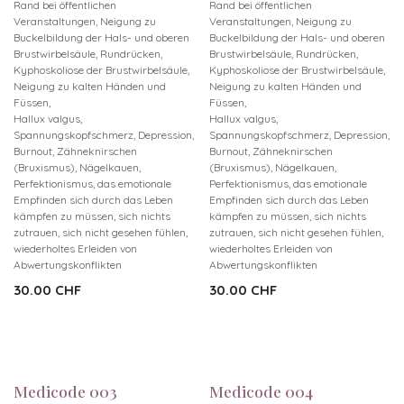
Rand bei öffentlichen
Rand bei öffentlichen
Veranstaltungen, Neigung zu
Veranstaltungen, Neigung zu
Buckelbildung der Hals- und oberen
Buckelbildung der Hals- und oberen
Brustwirbelsäule, Rundrücken,
Brustwirbelsäule, Rundrücken,
Kyphoskoliose der Brustwirbelsäule,
Kyphoskoliose der Brustwirbelsäule,
Neigung zu kalten Händen und
Neigung zu kalten Händen und
Füssen,
Füssen,
Hallux valgus,
Hallux valgus,
Spannungskopfschmerz, Depression,
Spannungskopfschmerz, Depression,
Burnout, Zähneknirschen
Burnout, Zähneknirschen
(Bruxismus), Nägelkauen,
(Bruxismus), Nägelkauen,
Perfektionismus, das emotionale
Perfektionismus, das emotionale
Empfinden sich durch das Leben
Empfinden sich durch das Leben
kämpfen zu müssen, sich nichts
kämpfen zu müssen, sich nichts
zutrauen, sich nicht gesehen fühlen,
zutrauen, sich nicht gesehen fühlen,
wiederholtes Erleiden von
wiederholtes Erleiden von
Abwertungskonflikten
Abwertungskonflikten
30.00
CHF
30.00
CHF
Neu!
Neu!
Medicode 003
Medicode 004