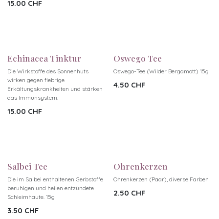
15.00
CHF
Echinacea Tinktur
Oswego Tee
Die Wirkstoffe des Sonnenhuts
Oswego-Tee (Wilder Bergamott) 15g
wirken gegen fiebrige
4.50
CHF
Erkältungskrankheiten und stärken
das Immunsystem.
15.00
CHF
Salbei Tee
Ohrenkerzen
Die im Salbei enthaltenen Gerbstoffe
Ohrenkerzen (Paar), diverse Farben
beruhigen und heilen entzündete
2.50
CHF
Schleimhäute. 15g
3.50
CHF