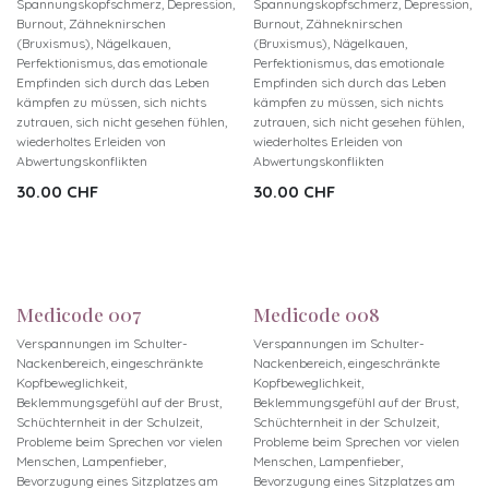
Spannungskopfschmerz, Depression,
Spannungskopfschmerz, Depression,
Burnout, Zähneknirschen
Burnout, Zähneknirschen
(Bruxismus), Nägelkauen,
(Bruxismus), Nägelkauen,
Perfektionismus, das emotionale
Perfektionismus, das emotionale
Empfinden sich durch das Leben
Empfinden sich durch das Leben
kämpfen zu müssen, sich nichts
kämpfen zu müssen, sich nichts
zutrauen, sich nicht gesehen fühlen,
zutrauen, sich nicht gesehen fühlen,
wiederholtes Erleiden von
wiederholtes Erleiden von
Abwertungskonflikten
Abwertungskonflikten
30.00
CHF
30.00
CHF
Neu!
Neu!
Medicode 007
Medicode 008
Verspannungen im Schulter-
Verspannungen im Schulter-
Nackenbereich, eingeschränkte
Nackenbereich, eingeschränkte
Kopfbeweglichkeit,
Kopfbeweglichkeit,
Beklemmungsgefühl auf der Brust,
Beklemmungsgefühl auf der Brust,
Schüchternheit in der Schulzeit,
Schüchternheit in der Schulzeit,
Probleme beim Sprechen vor vielen
Probleme beim Sprechen vor vielen
Menschen, Lampenfieber,
Menschen, Lampenfieber,
Bevorzugung eines Sitzplatzes am
Bevorzugung eines Sitzplatzes am