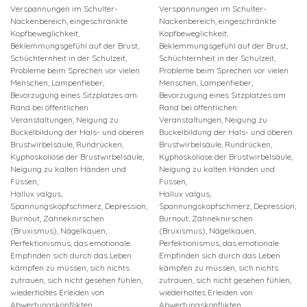
Verspannungen im Schulter-
Verspannungen im Schulter-
Nackenbereich, eingeschränkte
Nackenbereich, eingeschränkte
Kopfbeweglichkeit,
Kopfbeweglichkeit,
Beklemmungsgefühl auf der Brust,
Beklemmungsgefühl auf der Brust,
Schüchternheit in der Schulzeit,
Schüchternheit in der Schulzeit,
Probleme beim Sprechen vor vielen
Probleme beim Sprechen vor vielen
Menschen, Lampenfieber,
Menschen, Lampenfieber,
Bevorzugung eines Sitzplatzes am
Bevorzugung eines Sitzplatzes am
Rand bei öffentlichen
Rand bei öffentlichen
Veranstaltungen, Neigung zu
Veranstaltungen, Neigung zu
Buckelbildung der Hals- und oberen
Buckelbildung der Hals- und oberen
Brustwirbelsäule, Rundrücken,
Brustwirbelsäule, Rundrücken,
Kyphoskoliose der Brustwirbelsäule,
Kyphoskoliose der Brustwirbelsäule,
Neigung zu kalten Händen und
Neigung zu kalten Händen und
Füssen,
Füssen,
Hallux valgus,
Hallux valgus,
Spannungskopfschmerz, Depression,
Spannungskopfschmerz, Depression,
Burnout, Zähneknirschen
Burnout, Zähneknirschen
(Bruxismus), Nägelkauen,
(Bruxismus), Nägelkauen,
Perfektionismus, das emotionale
Perfektionismus, das emotionale
Empfinden sich durch das Leben
Empfinden sich durch das Leben
kämpfen zu müssen, sich nichts
kämpfen zu müssen, sich nichts
zutrauen, sich nicht gesehen fühlen,
zutrauen, sich nicht gesehen fühlen,
wiederholtes Erleiden von
wiederholtes Erleiden von
Abwertungskonflikten
Abwertungskonflikten