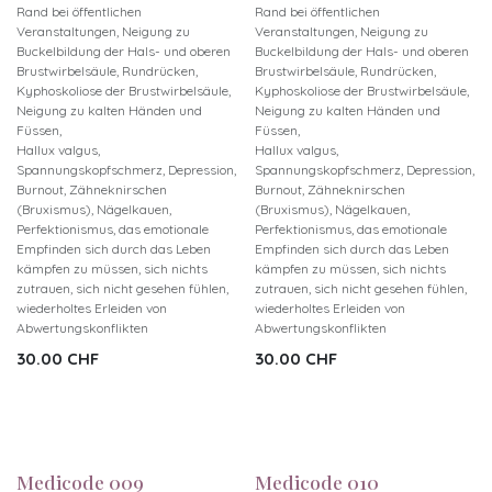
Rand bei öffentlichen
Rand bei öffentlichen
Veranstaltungen, Neigung zu
Veranstaltungen, Neigung zu
Buckelbildung der Hals- und oberen
Buckelbildung der Hals- und oberen
Brustwirbelsäule, Rundrücken,
Brustwirbelsäule, Rundrücken,
Kyphoskoliose der Brustwirbelsäule,
Kyphoskoliose der Brustwirbelsäule,
Neigung zu kalten Händen und
Neigung zu kalten Händen und
Füssen,
Füssen,
Hallux valgus,
Hallux valgus,
Spannungskopfschmerz, Depression,
Spannungskopfschmerz, Depression,
Burnout, Zähneknirschen
Burnout, Zähneknirschen
(Bruxismus), Nägelkauen,
(Bruxismus), Nägelkauen,
Perfektionismus, das emotionale
Perfektionismus, das emotionale
Empfinden sich durch das Leben
Empfinden sich durch das Leben
kämpfen zu müssen, sich nichts
kämpfen zu müssen, sich nichts
zutrauen, sich nicht gesehen fühlen,
zutrauen, sich nicht gesehen fühlen,
wiederholtes Erleiden von
wiederholtes Erleiden von
Abwertungskonflikten
Abwertungskonflikten
30.00
CHF
30.00
CHF
Neu!
Neu!
Medicode 009
Medicode 010