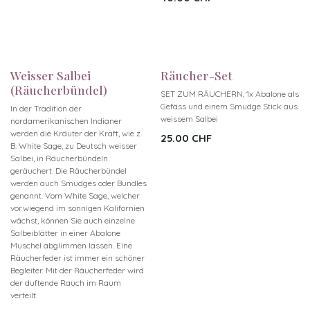
Weisser Salbei
Räucher-Set
(Räucherbündel)
SET ZUM RÄUCHERN, 1x Abalone als
Gefäss und einem Smudge Stick aus
In der Tradition der
weissem Salbei
nordamerikanischen Indianer
werden die Kräuter der Kraft, wie z.
25.00
CHF
B. White Sage, zu Deutsch weisser
Salbei, in Räucherbündeln
geräuchert. Die Räucherbündel
werden auch Smudges oder Bundles
genannt. Vom White Sage, welcher
vorwiegend im sonnigen Kalifornien
wächst, können Sie auch einzelne
Salbeiblätter in einer Abalone
Muschel abglimmen lassen. Eine
Räucherfeder ist immer ein schöner
Begleiter. Mit der Räucherfeder wird
der duftende Rauch im Raum
verteilt.