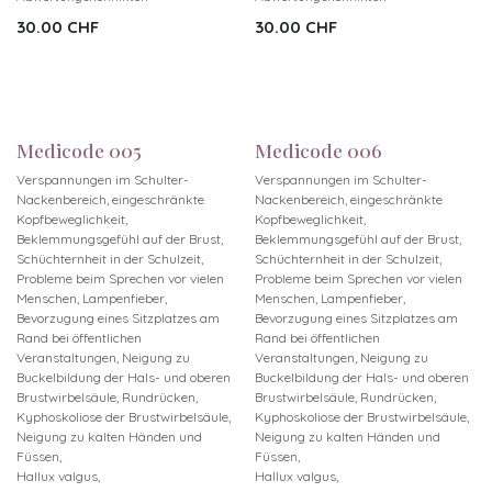
30.00
CHF
30.00
CHF
Neu!
Neu!
Medicode 005
Medicode 006
Verspannungen im Schulter-
Verspannungen im Schulter-
Nackenbereich, eingeschränkte
Nackenbereich, eingeschränkte
Kopfbeweglichkeit,
Kopfbeweglichkeit,
Beklemmungsgefühl auf der Brust,
Beklemmungsgefühl auf der Brust,
Schüchternheit in der Schulzeit,
Schüchternheit in der Schulzeit,
Probleme beim Sprechen vor vielen
Probleme beim Sprechen vor vielen
Menschen, Lampenfieber,
Menschen, Lampenfieber,
Bevorzugung eines Sitzplatzes am
Bevorzugung eines Sitzplatzes am
Rand bei öffentlichen
Rand bei öffentlichen
Veranstaltungen, Neigung zu
Veranstaltungen, Neigung zu
Buckelbildung der Hals- und oberen
Buckelbildung der Hals- und oberen
Brustwirbelsäule, Rundrücken,
Brustwirbelsäule, Rundrücken,
Kyphoskoliose der Brustwirbelsäule,
Kyphoskoliose der Brustwirbelsäule,
Neigung zu kalten Händen und
Neigung zu kalten Händen und
Füssen,
Füssen,
Hallux valgus,
Hallux valgus,