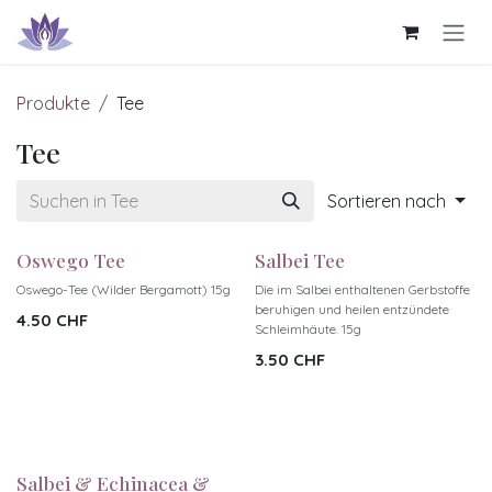
Zum Inhalt springen
Produkte
Tee
Tee
Sortieren nach
Oswego Tee
Salbei Tee
Oswego-Tee (Wilder Bergamott) 15g
Die im Salbei enthaltenen Gerbstoffe
beruhigen und heilen entzündete
4.50
CHF
Schleimhäute. 15g
3.50
CHF
Salbei & Echinacea &