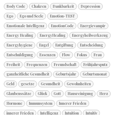
Body Code
Chakren
Dankbarkeit
Depression
Ego
Ego und Seele
Emotion-TEST
Emotionale Intelligenz
EmotionCode
Energievampir
Energy Healing
EnergyHealing
Energyheilwerkzeug
Energyhygiene
Engel
Entgiftung
Entscheidung
Entschuldigung
Essenzen
Flow
Fokus
Frau
Freiheit
Frequenzen
Freundschaft
Frühjahrsputz
ganzheitliche Gesundheit
Geburtsjahr
Geburtsmonat
Geld
gesetze
Gesundheit
Gewohnheiten
Glaubenssätze
Glück
Gott
Hausreinigung
Herz
Hormone
Immunsystem
Innerer Frieden
innerer Frieden
Intelligenz
Intuition
Intuitiv