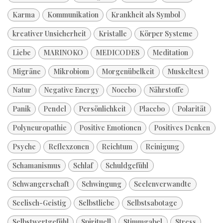
Karma
Kommunikation
Krankheit als Symbol
kreativer Unsicherheit
Kristalle
Körper Systeme
Liebe
MARINOKO
MEDICODES
Meditation
Migräne
Mikrobiom
Morgenübelkeit
Muskeltest
Natur
Negative Energy
Nocebo
Nährstoffe
Panik
Pendel
Persönlichkeit
Placebo
Polarität
Polyneuropathie
Positive Emotionen
Positives Denken
Psyche
Reflexzonen
Reichtum
Reinigung
Schamanismus
Schlaf
Schuldgefühl
Schwangerschaft
Schwingung
Seelenverwandte
Seelisch-Geistig
Selbstliebe
Selbstsabotage
Selbstwertgefühl
Spirituell
Stimmgabel
Stress