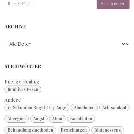
Abonnieren
ARCHIVE
STICHWÖRTER
Energy Healing
Intuitives Essen
Andere
17-Sekunden Regel
3. Auge
Abnehmen
Achtsamkeit
Allergien
Angst
Atem
Bachblüten
Behandlungsmethoden
Beziehungen
Blütenessenz