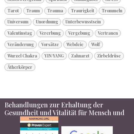
Tarot
Traum
Trauma
Traurigkeit
Trommeln
Universum
Unordnung
Unterbewusstsein
Valentinstag
Vererbung
Vergebung
Vertrauen
Veränderung
Vorsätze
Webdeie
Wolf
Wurzel Chakra
YIN/YANG
Zahnarzt
Zirbeldrüse
Ätherkörper
Behandlungen zur Erhaltung der
Gesundheit und Vitalität für Mensch und